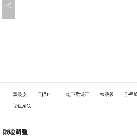
<
双眼皮
开眼角
上睑下垂矫正
祛眼袋
卧蚕
祛鱼尾纹
眼睑调整