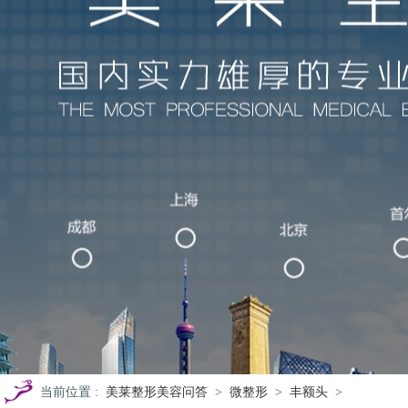
当前位置
:
美莱整形美容问答
>
微整形
>
丰额头
>