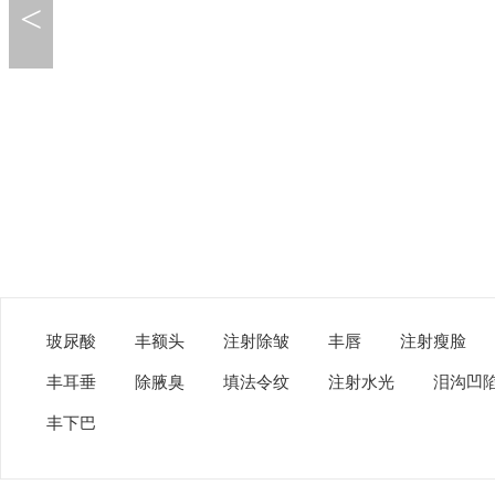
<
玻尿酸
丰额头
注射除皱
丰唇
注射瘦脸
丰耳垂
除腋臭
填法令纹
注射水光
泪沟凹
丰下巴