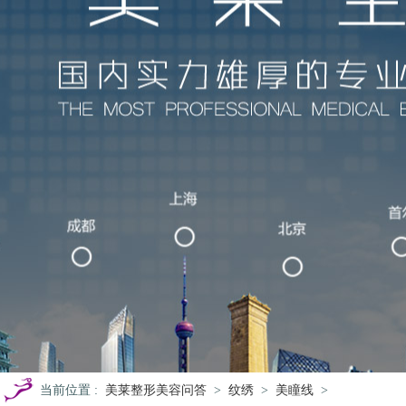
当前位置
:
美莱整形美容问答
>
纹绣
>
美瞳线
>