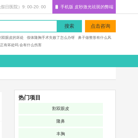
医院）9: 00-20: 00
手机版 皮秒激光祛斑的弊端
搜索
点击咨询
割双眼皮的坏处
假体隆胸手术失败了怎么办呀
鼻子做整形有什么风
正有坏处吗 会有什么伤害
热门项目
割双眼皮
隆鼻
丰胸