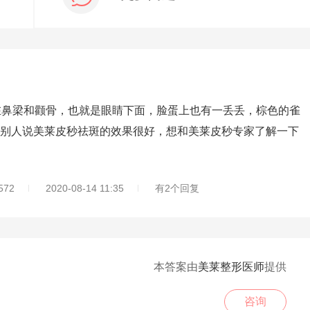
鼻梁和颧骨，也就是眼睛下面，脸蛋上也有一丢丢，棕色的雀
别人说美莱皮秒祛斑的效果很好，想和美莱皮秒专家了解一下
72
2020-08-14 11:35
有2个回复
本答案由
美莱整形医师
提供
咨询