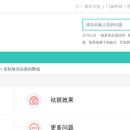
项目大全
| 门诊时间（无假日
新增问题：
植发有后遗症吗
险
肋骨做鼻子的缺点
牙齿矫
> 皮秒激光祛斑的弊端
祛斑效果
更多问题