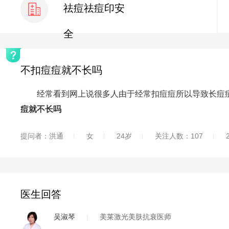
祛痘祛痘印安
全
不扣痘痘就不长吗
经常看到网上说很多人由于经常扣痘痘所以导致长痘痘
痘就不长吗
提问者：洪通
女
24岁
关注人数：107
医生回答
吴淑琴
|
美莱激光美肤抗衰医师