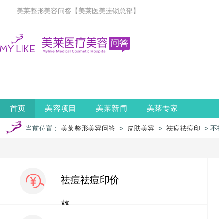
美莱整形美容问答【美莱医美连锁总部】
首页
美容项目
美莱新闻
美莱专家
当前位置
:
美莱整形美容问答
>
皮肤美容
>
祛痘祛痘印
> 
祛痘祛痘印价
格