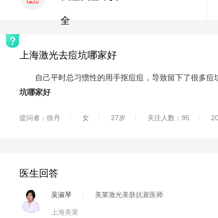
全
上海激光去痘坑哪家好
自己平时总习惯性的用手抠痘痘，导致留下了很多痘坑
坑哪家好
提问者：徐丹
女
27岁
关注人数：95
2
医生回答
吴淑琴
|
美莱激光美肤抗衰医师
上海美莱