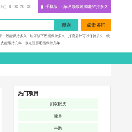
: 00-20: 00
手机版 上海玻尿酸隆胸能维持多久
搜索
点击咨询
果一般能保持多久
玻尿酸下巴能保持多久
打瘦肩针可以保持多久
线
眼皮能维持几年
激光脱唇毛能保持几年
热门项目
割双眼皮
隆鼻
丰胸