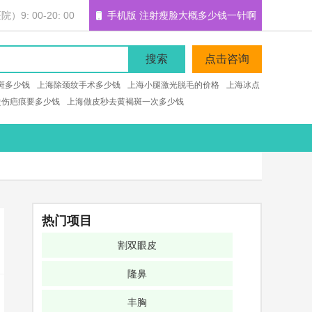
: 00-20: 00
手机版 注射瘦脸大概多少钱一针啊
搜索
点击咨询
斑多少钱
上海除颈纹手术多少钱
上海小腿激光脱毛的价格
上海冰点
烫伤疤痕要多少钱
上海做皮秒去黄褐斑一次多少钱
热门项目
割双眼皮
隆鼻
丰胸