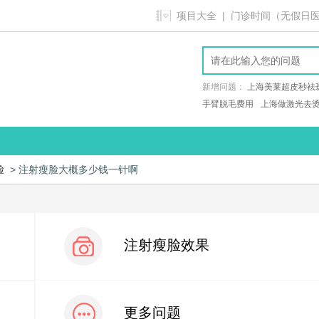
项目大全
| 门诊时间（无假日医院）9
新增问题：
上海美莱超皮秒祛
手臂脱毛费用
上海做激光去
脸
> 注射瘦脸大概多少钱一针啊
注射瘦脸效果
更多问题