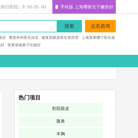
医院）9: 00-20: 00
手机版 上海哪家光子嫩肤好
搜索
点击咨询
家好
整形外科医生排名
修复双眼皮医生谁厉害
上海美莱哪个医生做
院好
美莱谁做鼻子比较好
热门项目
割双眼皮
隆鼻
丰胸