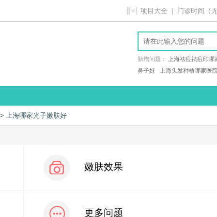
项目大全
| 门诊时间（无假日
新增问题：
上海祛痘祛痘印哪
鼻子好
上海头发种植哪家医
> 上海哪家光子嫩肤好
嫩肤效果
更多问题