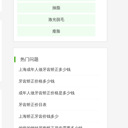
抽脂
激光脱毛
瘦脸
热门问题
上海成年人做牙齿矫正多少钱
牙齿矫正价格多少钱
成年人做牙齿矫正价格是多少钱
牙齿矫正价目表
上海矫正牙齿价钱多少