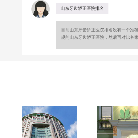
山东牙齿矫正医院排名
目前山东牙齿矫正医院排名没有一个准
规的山东牙齿矫正医院，然后再对比各家医