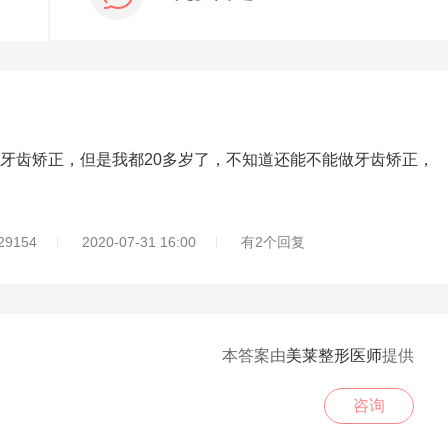
齿矫正，但是我都20多岁了，不知道还能不能做牙齿矫正，
9154
2020-07-31 16:00
有2个回复
本答案由
美莱整形医师
提供
咨询