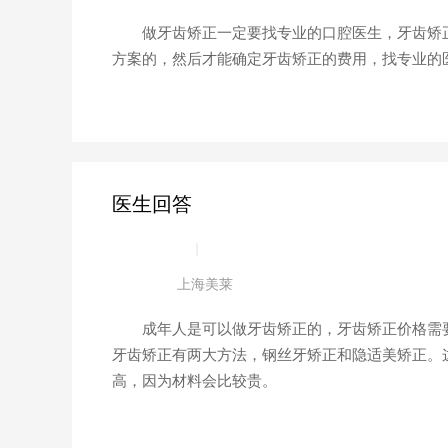
做牙齿矫正一定要找专业的口腔医生，牙齿矫正
方案的，然后才能确定牙齿矫正的费用，找专业的
医生回答
|
上海美莱
成年人是可以做牙齿矫正的，牙齿矫正价格需要
牙齿矫正有两大方法，钢丝牙矫正和隐适美矫正。
高，因为材料会比较贵。