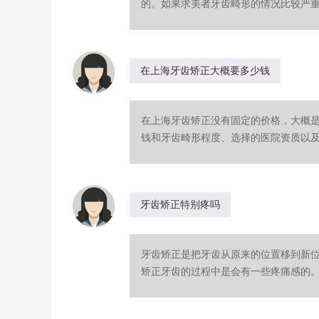
的。如果求美者牙齿畸形的情况比较严重，
在上海牙齿矫正大概要多少钱
在上海牙齿矫正没有固定的价格，大概是要
钱和牙齿畸形程度、选择的医院资质以及牙
牙齿矫正特别疼吗
牙齿矫正是把牙齿从原来的位置移到新
矫正牙齿的过程中是会有一些疼痛感的。但